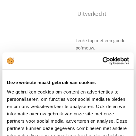
Uitverkocht
Leuke top met een goede
pofmouw.
Ons model draagt haar
eigen maat, bij twijfel
adviseren wij een maat
Deze website maakt gebruik van cookies
groter te nemen.
We gebruiken cookies om content en advertenties te
• 89% polyacryl
personaliseren, om functies voor social media te bieden
en om ons websiteverkeer te analyseren. Ook delen we
• 11% polyester
informatie over uw gebruik van onze site met onze
partners voor social media, adverteren en analyse. Deze
partners kunnen deze gegevens combineren met andere
D
D
S
D
e
e
h
e
informatie die u aan ze heeft verstrekt of die ze hebben