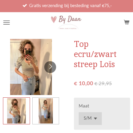
Ga
Gratis verzending bij besteding vanaf €75,-
direct
naar
de
hoofdinhoud
Top
ecru/zwart
streep Loïs
€ 10,00
€ 29,95
Maat