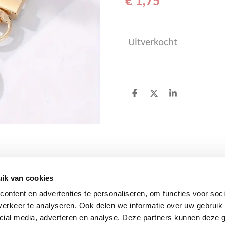
€ 1,75
Uitverkocht
D
D
S
e
e
h
l
e
a
e
l
r
n
e
ik van cookies
ontent en advertenties te personaliseren, om functies voor soci
erkeer te analyseren. Ook delen we informatie over uw gebruik 
cial media, adverteren en analyse. Deze partners kunnen deze