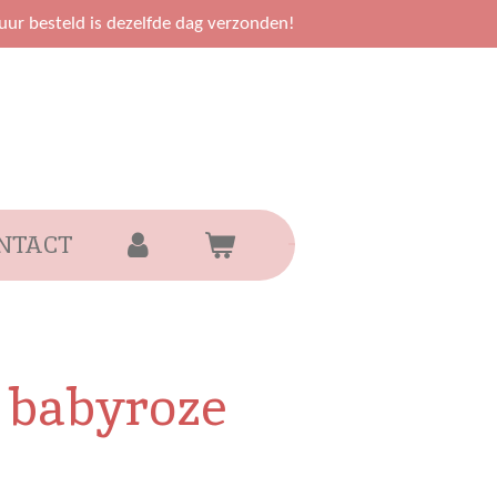
uur besteld is dezelfde dag verzonden!
NTACT
 babyroze