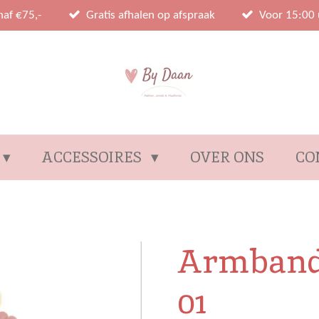
naf €75,-
Gratis afhalen op afspraak
Voor 15:00 
ACCESSOIRES
OVER ONS
CO
Armband
01