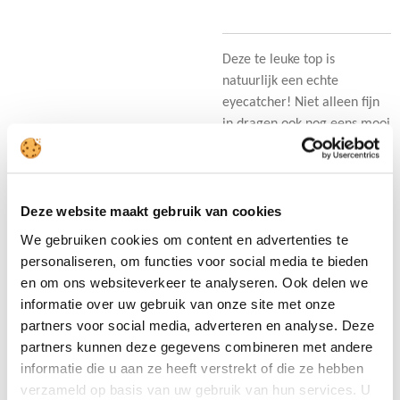
Deze te leuke top is
natuurlijk een echte
eyecatcher! Niet alleen fijn
in dragen ook nog eens mooi
om te zien!
Mooi op een pantalon of wat
stoerder op een jeans! Deze
Deze website maakt gebruik van cookies
top hebben wij in 2 kleuren!
We gebruiken cookies om content en advertenties te
personaliseren, om functies voor social media te bieden
• 82% viscose
en om ons websiteverkeer te analyseren. Ook delen we
• 18% polyamide
informatie over uw gebruik van onze site met onze
partners voor social media, adverteren en analyse. Deze
partners kunnen deze gegevens combineren met andere
D
D
S
D
informatie die u aan ze heeft verstrekt of die ze hebben
e
e
h
e
verzameld op basis van uw gebruik van hun services. U
l
e
a
l