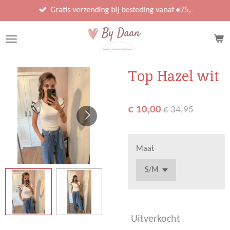
Ga
Gratis verzending bij besteding vanaf €75,-
direct
naar
de
hoofdinhoud
Top Hazel wit
€ 10,00
€ 34,95
Maat
Uitverkocht