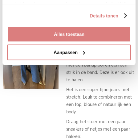
e
l
r
e
gaat akkoord met onze cookies als u onze website blijft
n
e
n
Uitverkocht
gebruiken.
Details tonen
Jeans met ceintuur
€ 44,95
Alles toestaan
Wauw ladies! Deze broek wil je
toch aan jouw garderobe
Aanpassen
toevoegen! Super mooi model
met een bandplooi en een een
strik in de band. Deze is er ook uit
te halen.
Het is een super fijne jeans met
stretch! Leuk te combineren met
een top, blouse of natuurlijk een
body.
Draag het stoer met een paar
sneakers of netjes met een paar
hakken!