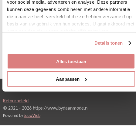
voor social media, adverteren en analyse. Deze partners
kunnen deze gegevens combineren met andere informatie
D
D
S
D
e
e
h
e
die u aan ze heeft verstrekt of die ze hebben verzameld op
l
e
a
l
basis van uw gebruik van hun services. U gaat akkoord met
e
l
r
e
onze cookies als u onze website blijft gebruiken.
n
e
n
Details tonen
Alles toestaan
Aanpassen
Verzending en betaling
Retourbeleid
© 2021 - 2026 https://www.bydaanmode.nl
Powered by
JouwWeb