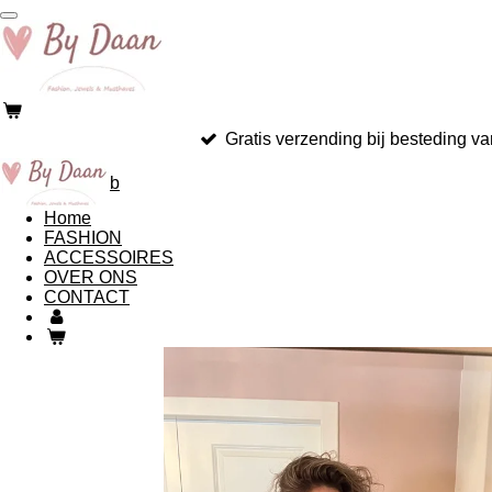
Ga
direct
naar
de
hoofdinhoud
Gratis verzending bij besteding va
b
Home
FASHION
ACCESSOIRES
OVER ONS
CONTACT