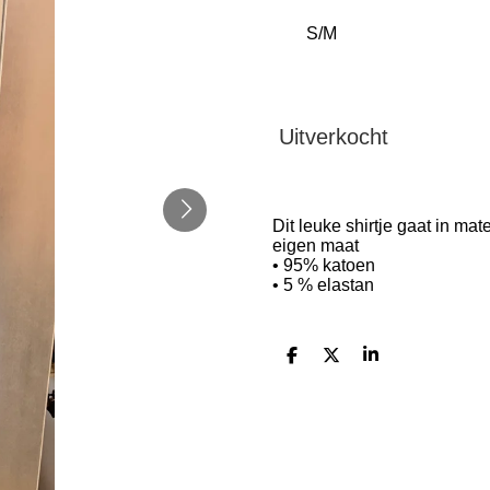
Uitverkocht
Dit leuke shirtje gaat in m
eigen maat
• 95% katoen
• 5 % elastan
D
D
S
e
e
h
l
e
a
e
l
r
n
e