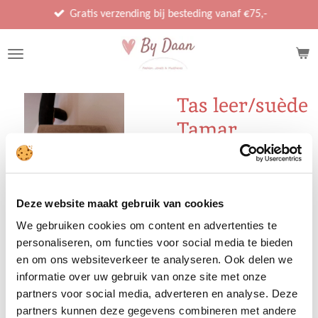
Ga
Gratis verzending bij besteding vanaf €75,-
direct
naar
de
hoofdinhoud
Tas leer/suède
Tamar
€ 49,95
Deze website maakt gebruik van cookies
We gebruiken cookies om content en advertenties te
Uitverkocht
personaliseren, om functies voor social media te bieden
en om ons websiteverkeer te analyseren. Ook delen we
informatie over uw gebruik van onze site met onze
Mooie tas, makkelijk
partners voor social media, adverteren en analyse. Deze
formaat met bijpassend
partners kunnen deze gegevens combineren met andere