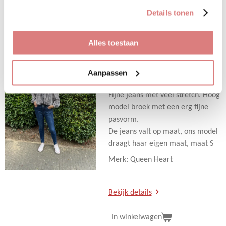
D
D
S
D
gebruiken.
Details tonen
e
e
h
e
l
e
a
l
e
l
r
e
n
e
n
Sale!
Alles toestaan
Jeans dark blue
Aanpassen
€ 10,00
€ 39,95
Fijne jeans met veel stretch. Hoog
model broek met een erg fijne
pasvorm.
De jeans valt op maat, ons model
draagt haar eigen maat, maat S
Merk: Queen Heart
Bekijk details
In winkelwagen