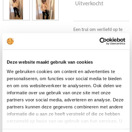
Uitverkocht
Een trui om verliefd op te
worden! Leuk om met de
feestdagen te dragen op een
mooie rok of pantalon en
daarna stoer op een jeans.
Deze website maakt gebruik van cookies
Deze mooie trui hebben we
We gebruiken cookies om content en advertenties te
in 2 kleuren en gaat in
personaliseren, om functies voor social media te bieden
maten.
en om ons websiteverkeer te analyseren. Ook delen we
Ons model draagt haar
informatie over uw gebruik van onze site met onze
eigen maat.
partners voor social media, adverteren en analyse. Deze
partners kunnen deze gegevens combineren met andere
• 100% polyester
informatie die u aan ze heeft verstrekt of die ze hebben
verzameld op basis van uw gebruik van hun services. U
gaat akkoord met onze cookies als u onze website blijft