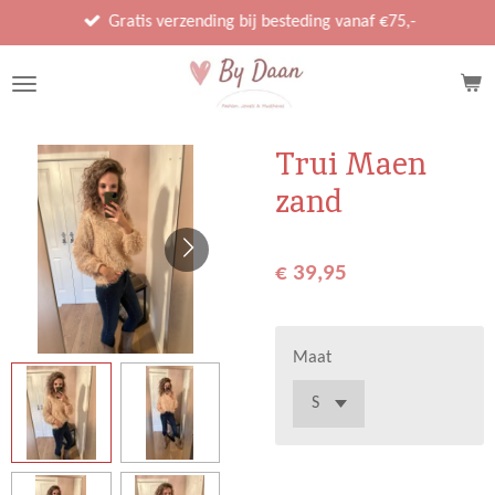
Ga
Gratis verzending bij besteding vanaf €75,-
direct
naar
de
hoofdinhoud
Trui Maen
zand
€ 39,95
Maat