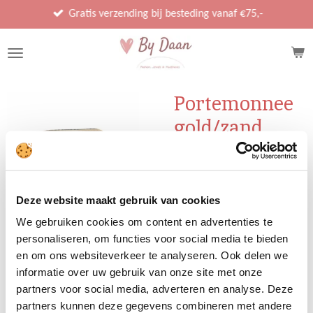
Ga
Gratis verzending bij besteding vanaf €75,-
direct
naar
de
hoofdinhoud
Portemonnee
gold/zand
mini
€ 9,95
Deze website maakt gebruik van cookies
We gebruiken cookies om content en advertenties te
personaliseren, om functies voor social media te bieden
Uitverkocht
en om ons websiteverkeer te analyseren. Ook delen we
informatie over uw gebruik van onze site met onze
partners voor social media, adverteren en analyse. Deze
partners kunnen deze gegevens combineren met andere
9x12 cm