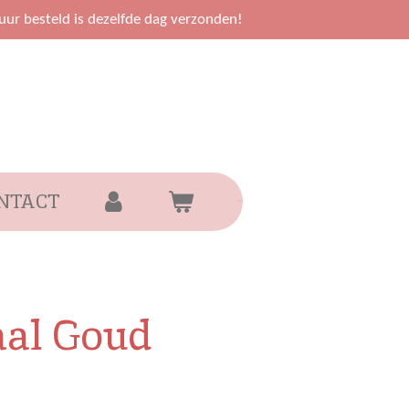
uur besteld is dezelfde dag verzonden!
NTACT
jaal Goud