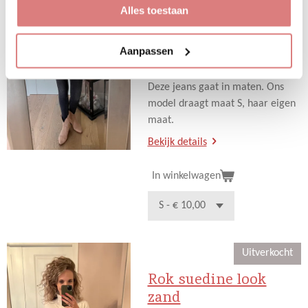
€ 10,00
€ 39,95
Alles toestaan
Fijne nieuwe jeans in een donker
wassing voor het najaar.
Aanpassen
Deze jeans gaat in maten. Ons
model draagt maat S, haar eigen
maat.
Bekijk details
In winkelwagen
Uitverkocht
Rok suedine look
zand