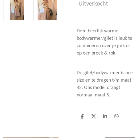
Uitverkocht
Deze heerlijk warme
bodywarmer/gilet is leuk te
combineren over je jurk of
op een broek & rok.
De gilet/bodywarmer is one
size en te dragen t/m maat
42. Ons model draagt
normaal maat S.
D
D
S
D
e
e
h
e
l
e
a
l
e
l
r
e