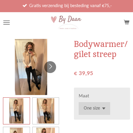
Ga
Gratis verzending bij besteding vanaf €75,-
direct
naar
de
hoofdinhoud
Bodywarmer/
gilet streep
€ 39,95
Maat