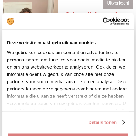
n
e
n
Uitverkocht
Coltrui licht zand 1
€ 24,95
Fijn colletje, zacht materiaal en in
Deze website maakt gebruik van cookies
maten!
We gebruiken cookies om content en advertenties te
• 50% viscose
personaliseren, om functies voor social media te bieden
• 28% polyester
en om ons websiteverkeer te analyseren. Ook delen we
• 22% polyamide
informatie over uw gebruik van onze site met onze
partners voor social media, adverteren en analyse. Deze
Bekijk details
partners kunnen deze gegevens combineren met andere
informatie die u aan ze heeft verstrekt of die ze hebben
Uitverkocht
verzameld op basis van uw gebruik van hun services. U
gaat akkoord met onze cookies als u onze website blijft
gebruiken.
Sale!
Details tonen
Jeans black skinny