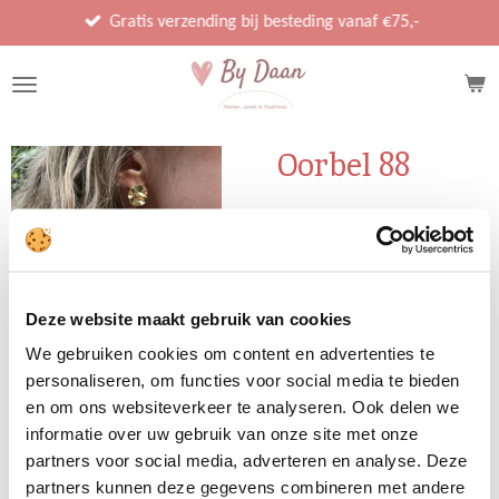
Ga
Gratis verzending bij besteding vanaf €75,-
direct
naar
de
hoofdinhoud
Oorbel 88
€ 17,95
In winkelwagen
Deze website maakt gebruik van cookies
We gebruiken cookies om content en advertenties te
personaliseren, om functies voor social media te bieden
en om ons websiteverkeer te analyseren. Ook delen we
informatie over uw gebruik van onze site met onze
D
D
S
D
e
e
h
e
partners voor social media, adverteren en analyse. Deze
l
e
a
l
partners kunnen deze gegevens combineren met andere
e
l
r
e