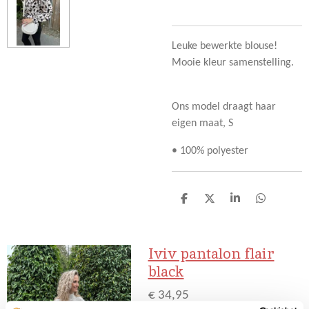
Leuke bewerkte blouse!
Mooie kleur samenstelling.
Ons model draagt haar
eigen maat, S
• 100% polyester
D
D
S
D
e
e
h
e
l
e
a
l
e
l
r
e
Iviv pantalon flair
n
e
n
black
€ 34,95