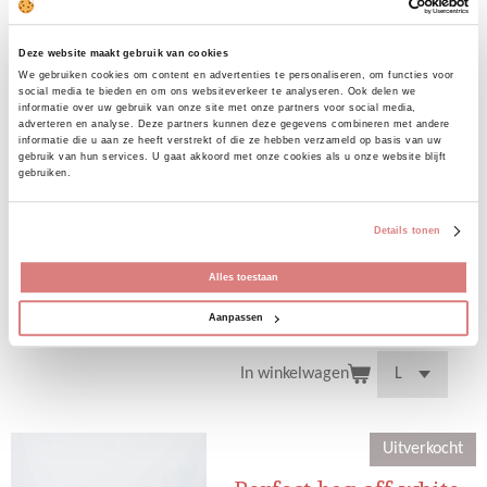
Deze broek draagt heerlijk. Je
hebt geen gevoel van een broek
Deze website maakt gebruik van cookies
aan. De broek is te sluiten
We gebruiken cookies om content en advertenties te personaliseren, om functies voor
middels een rits en volledig
social media te bieden en om ons websiteverkeer te analyseren. Ook delen we
informatie over uw gebruik van onze site met onze partners voor social media,
stretch.
adverteren en analyse. Deze partners kunnen deze gegevens combineren met andere
informatie die u aan ze heeft verstrekt of die ze hebben verzameld op basis van uw
Aan de voorzijde loopt een naad
gebruik van hun services. U gaat akkoord met onze cookies als u onze website blijft
over het been, achterzijde paspel
gebruiken.
zakken.
Details tonen
Ons model draagt haar eigen
Alles toestaan
maat.
Bekijk details
Aanpassen
In winkelwagen
Uitverkocht