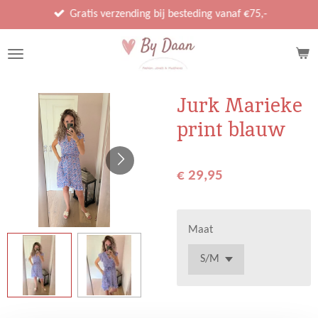
Ga
Gratis verzending bij besteding vanaf €75,-
direct
naar
de
hoofdinhoud
Jurk Marieke
print blauw
€ 29,95
Maat