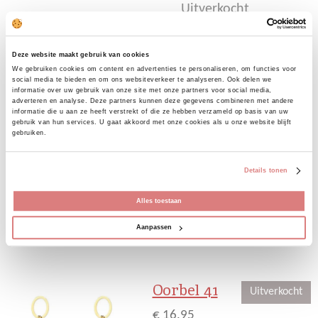
Uitverkocht
Deze website maakt gebruik van cookies
We gebruiken cookies om content en advertenties te personaliseren, om functies voor
Dit leuke overslag jurkje
social media te bieden en om ons websiteverkeer te analyseren. Ook delen we
heeft de overslag vast zitten.
informatie over uw gebruik van onze site met onze partners voor social media,
adverteren en analyse. Deze partners kunnen deze gegevens combineren met andere
Hierdoor is het ook een
informatie die u aan ze heeft verstrekt of die ze hebben verzameld op basis van uw
ideaal jurkje om
gebruik van hun services. U gaat akkoord met onze cookies als u onze website blijft
gebruiken.
bijvoorbeeld mee te fietsen.
Dit jurkje gaat in maten
Details tonen
• 100% polyester
Alles toestaan
Aanpassen
D
D
S
D
e
e
h
e
l
e
a
l
e
l
r
e
Oorbel 41
n
e
n
Uitverkocht
€ 16,95