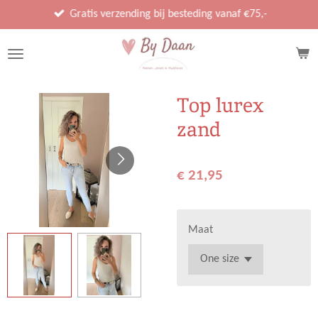
Ga
Gratis verzending bij besteding vanaf €75,-
direct
naar
de
hoofdinhoud
Top lurex
zand
€ 21,95
Maat