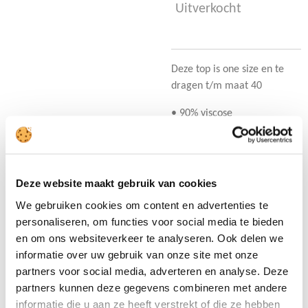
Uitverkocht
Deze top is one size en te
dragen t/m maat 40
• 90% viscose
• 10% polyester
Deze website maakt gebruik van cookies
D
D
S
D
We gebruiken cookies om content en advertenties te
e
e
h
e
l
e
a
l
personaliseren, om functies voor social media te bieden
e
l
r
e
en om ons websiteverkeer te analyseren. Ook delen we
n
e
n
Uitverkocht
informatie over uw gebruik van onze site met onze
Jeans toxik light blue
partners voor social media, adverteren en analyse. Deze
skinny
partners kunnen deze gegevens combineren met andere
informatie die u aan ze heeft verstrekt of die ze hebben