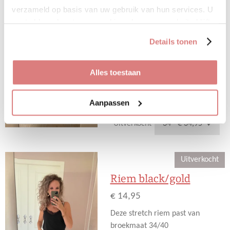
€ 34,95
verzameld op basis van uw gebruik van hun services. U
Deze fijne jeans van de Toxik
gaat akkoord met onze cookies als u onze website blijft
heeft een mooie lichte wassing.
gebruiken.
Details tonen
De broek valt goed op maat en
bevat stretch. Het heeft een fijne
pasvorm zoals we van de toxik
Alles toestaan
gewend zijn.
Bekijk details
Aanpassen
Uitverkocht
Uitverkocht
Riem black/gold
€ 14,95
Deze stretch riem past van
broekmaat 34/40