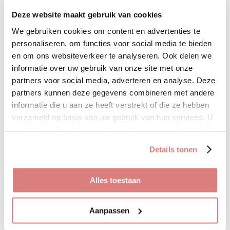
Deze website maakt gebruik van cookies
We gebruiken cookies om content en advertenties te
Deze overslag jurk heeft veel
personaliseren, om functies voor social media te bieden
verschillende kleuren en
en om ons websiteverkeer te analyseren. Ook delen we
daardoor met veel soorten
informatie over uw gebruik van onze site met onze
accessoires leuk af te stylen.
partners voor social media, adverteren en analyse. Deze
De jurk gaat in maten. Ons
partners kunnen deze gegevens combineren met andere
model draagt haar eigen
informatie die u aan ze heeft verstrekt of die ze hebben
maat.
verzameld op basis van uw gebruik van hun services. U
gaat akkoord met onze cookies als u onze website blijft
gebruiken.
• 100% polyester
Details tonen
Alles toestaan
D
D
S
D
e
e
h
e
l
e
a
l
e
l
r
e
Aanpassen
Oorbel 73
n
e
n
Uitverkocht