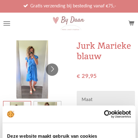
Ga
Gratis verzending bij besteding vanaf €75,-
direct
naar
de
hoofdinhoud
Jurk Marieke
blauw
€ 29,95
Maat
Deze website maakt gebruik van cookies