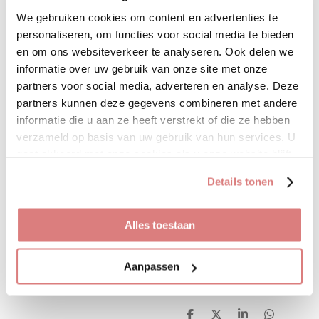
Uitverkocht
We gebruiken cookies om content en advertenties te
personaliseren, om functies voor social media te bieden
en om ons websiteverkeer te analyseren. Ook delen we
informatie over uw gebruik van onze site met onze
Wat een mooie kleur blauw!
partners voor social media, adverteren en analyse. Deze
Dit heerlijke jurkje heeft een
partners kunnen deze gegevens combineren met andere
overslag welke vast zit.
informatie die u aan ze heeft verstrekt of die ze hebben
Daardoor makkelijk in
verzameld op basis van uw gebruik van hun services. U
dragen! De jurk gaat in
gaat akkoord met onze cookies als u onze website blijft
maten S/M L/XL. Elastiek in
gebruiken.
de taille en een koord, welke
Details tonen
eventueel te verwijderen is.
De jurk valt op maat
Alles toestaan
•100% polyester
Aanpassen