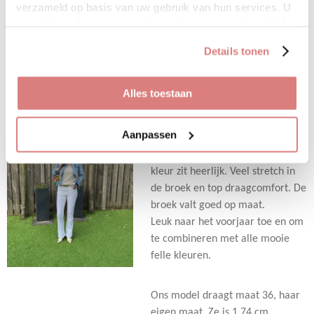
• 5% elastan
verzameld op basis van uw gebruik van hun services. U
gaat akkoord met onze cookies als u onze website blijft
gebruiken.
Details tonen
D
D
S
D
e
e
h
e
l
e
a
l
e
l
r
e
Alles toestaan
Flair jeans wit
n
e
n
Sale!
€ 10,00
€ 39,95
Aanpassen
Deze high waist jeans in de witte
kleur zit heerlijk. Veel stretch in
de broek en top draagcomfort. De
broek valt goed op maat.
Leuk naar het voorjaar toe en om
te combineren met alle mooie
felle kleuren.
Ons model draagt maat 36, haar
eigen maat. Ze is 1.74 cm