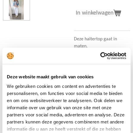
In winkelwagen
Deze haltertop gaat in
maten.
Het heeft een leuke kleur
samenstelling van groen en
roze. De onderzijde heeft
elastiek waardoor je het
Deze website maakt gebruik van cookies
mooi kan blousen.
We gebruiken cookies om content en advertenties te
Ons model draagt maat
personaliseren, om functies voor social media te bieden
S/M, haar eigen maat.
en om ons websiteverkeer te analyseren. Ook delen we
(Maat L/XL gaat ook goed bij
informatie over uw gebruik van onze site met onze
maat 44)
partners voor social media, adverteren en analyse. Deze
partners kunnen deze gegevens combineren met andere
• 95% polyester
informatie die u aan ze heeft verstrekt of die ze hebben