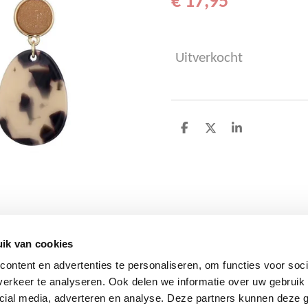
€ 17,95
Uitverkocht
D
D
S
e
e
h
l
e
a
e
l
r
n
e
ik van cookies
ontent en advertenties te personaliseren, om functies voor soci
erkeer te analyseren. Ook delen we informatie over uw gebruik 
cial media, adverteren en analyse. Deze partners kunnen deze