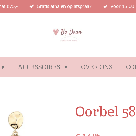
naf €75,-
Gratis afhalen op afspraak
Voor 15:00 
ACCESSOIRES
OVER ONS
CO
Oorbel 58