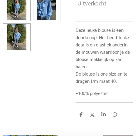
Uitverkocht
Deze leuke blouse is een
doorknoop. Het heeft leuke
details en elastiek onderin
de mouwen waardoor je de
blouse makkelijk op kan
halen.
De blouse is one size en te
dragen t/m maat 40.
•100% polyester
D
D
S
D
e
e
h
e
l
e
a
l
e
l
r
e