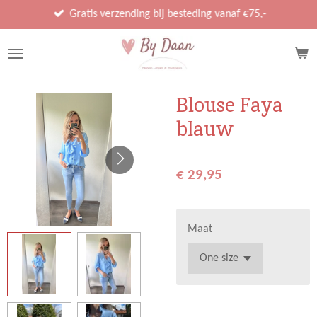
Ga
Gratis verzending bij besteding vanaf €75,-
direct
naar
de
hoofdinhoud
Blouse Faya
blauw
€ 29,95
Maat