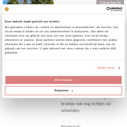
n
e
n
Uitverkocht
Mom jeans Queen
Hearts
Deze website maakt gebruik van cookies
We gebruiken cookies om content en advertenties te personaliseren, om functies voor
€ 39,95
social media te bieden en om ons websiteverkeer te analyseren. Ook delen we
informatie over uw gebruik van onze site met onze partners voor social media,
NEW FAVORITE MOM JEANS
adverteren en analyse. Deze partners kunnen deze gegevens combineren met andere
informatie die u aan ze heeft verstrekt of die ze hebben verzameld op basis van uw
gebruik van hun services. U gaat akkoord met onze cookies als u onze website blijft
Licht blauw basic broekje van met
gebruiken.
rechte pijpen en mom fit. Heerlijk
stretch broekje om te combineren
Details tonen
met jouw favo shirtjes en blouses.
Verkrijgbaar in de maten XS t/m
Alles toestaan
XL. Valt goed op maat. Hou jij niet
van de mom fit? Dan kun je een
Aanpassen
maatje kleiner nemen, gezien het
broekje ook nog lichtjes zal
uitweiden.
Materiaal: